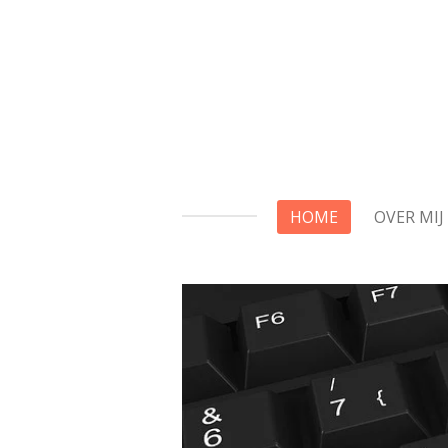
Ga
direct
naar
de
hoofdinhoud
HOME
OVER MIJ